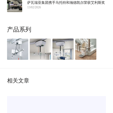
萨瓦瑞亚集团携手马托特和瀚德凯尔荣获艾利斯奖
13/02/2026
产品系列
相关文章
全
球
智