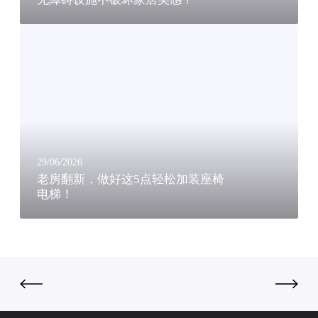
融
瑞
合
亚
老
：
集
房
如
团
翻
何
凭
新
让
百
，
无
年
做
障
积
好
碍
淀
这
设
稳
5
施
29/06/2026
居
点
老房翻新，做好这5点轻松加装座椅
不
行
电梯！
轻
破
业
松
坏
核
加
家
心
装
居
阵
座
美
营
椅
感
电
？
梯