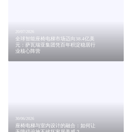
能
座
椅
电
梯
20/07/2026
市
全球智能座椅电梯市场迈向38.4亿美
场
元：萨瓦瑞亚集团凭百年积淀稳居行
业核心阵营
迈
向
座
3
椅
8
电
.
梯
4
与
亿
室
美
内
元
设
：
计
萨
30/06/2026
的
座椅电梯与室内设计的融合：如何让
瓦
无障碍设施不破坏家居美感？