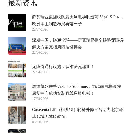
最新资讯
萨瓦瑞亚集团收购意大利电梯制造商 Vipal S.P.A.，
欧洲本土制造布局再落一子
22/07/2026
深耕中国，链通全球——萨瓦瑞亚携全链路无障碍
解决方案亮相第四届链博会
22/06/2026
无障碍通行设施，认准萨瓦瑞亚！
27/04/2026
瀚德凯尔联手Vietcare Solutions，为越南白梅医院
康复中心成功安装直线座椅电梯！
17/03/2026
Garaventa Lift（柯凡特）轮椅升降平台助力北京环
球影城无障碍改造
03/03/2026