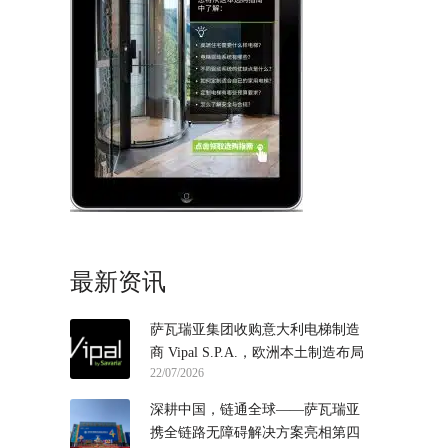
最新资讯
萨瓦瑞亚集团收购意大利电梯制造
商 Vipal S.P.A.，欧洲本土制造布局
22/07/2026
再落一子
深耕中国，链通全球——萨瓦瑞亚
携全链路无障碍解决方案亮相第四