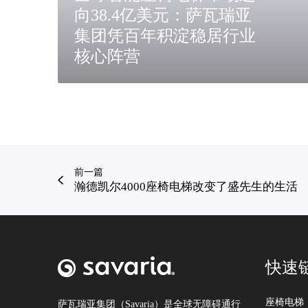
4
向38.4亿美元：萨瓦瑞亚
亿
集团凭百年积淀稳居行业
美
元
核心阵营
：
萨
瓦
瑞
亚
集
团
前一篇
凭
瀚德凯尔4000座椅电梯改变了盛先生的生活
百
年
积
淀
稳
快速
居
行
座椅电梯
业
萨瓦瑞亚集团（Savaria）是全球无障碍通行