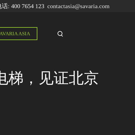
: 400 7654 123
contactasia@savaria.com
T
AVARIA ASIA
o
g
g
l
e
电梯，见证北京
s
e
a
r
c
h
m
o
d