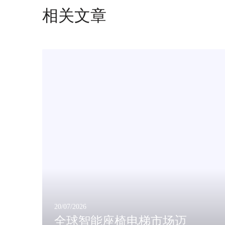
相关文章
全
球
智
能
座
椅
电
梯
市
场
迈
向
3
8
20/07/2026
.
全球智能座椅电梯市场迈