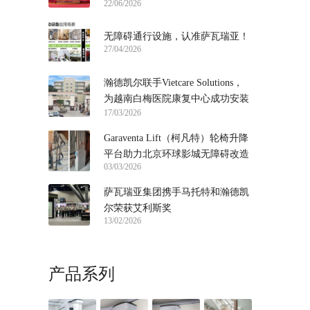
22/06/2026
届链博会
无障碍通行设施，认准萨瓦瑞亚！
27/04/2026
瀚德凯尔联手Vietcare Solutions，
为越南白梅医院康复中心成功安装
17/03/2026
直线座椅电梯！
Garaventa Lift（柯凡特）轮椅升降
平台助力北京环球影城无障碍改造
03/03/2026
萨瓦瑞亚集团携手马托特和瀚德凯
尔荣获艾利斯奖
13/02/2026
产品系列