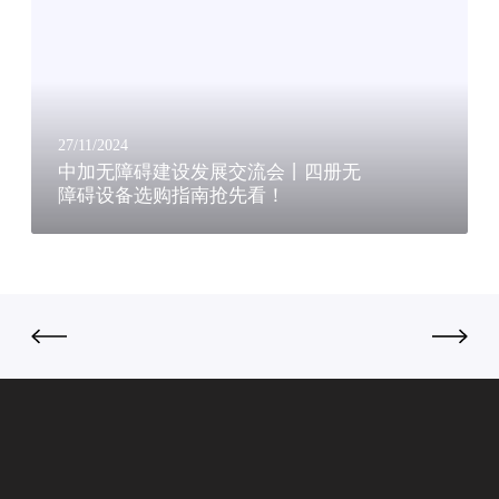
障
椅
碍
电
建
梯
设
市
发
场
展
规
27/11/2024
交
中加无障碍建设发展交流会丨四册无
模
障碍设备选购指南抢先看！
流
将
会
达
丨
到
四
3
册
6
无
亿
障
美
碍
元
设
备
选
购