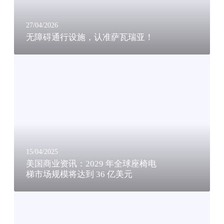
，
认
准
27/04/2026
无障碍通行设施，认准萨瓦瑞亚！
萨
瓦
美
瑞
国
亚
商
！
业
资
讯
：
2
0
15/04/2025
2
美国商业资讯：2029 年全球座椅电
梯市场规模将达到 36 亿美元
9
年
中
全
加
球
无
座