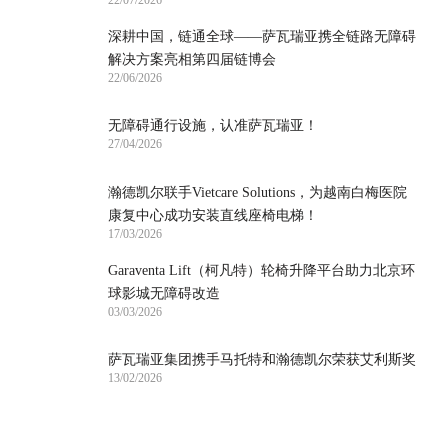
深耕中国，链通全球——萨瓦瑞亚携全链路无障碍
解决方案亮相第四届链博会
22/06/2026
无障碍通行设施，认准萨瓦瑞亚！
27/04/2026
瀚德凯尔联手Vietcare Solutions，为越南白梅医院
康复中心成功安装直线座椅电梯！
17/03/2026
Garaventa Lift（柯凡特）轮椅升降平台助力北京环
球影城无障碍改造
03/03/2026
萨瓦瑞亚集团携手马托特和瀚德凯尔荣获艾利斯奖
13/02/2026