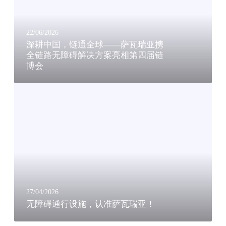
链
i
通
p
全
a
22/06/2026
球
l
深耕中国，链通全球——萨瓦瑞亚携
—
全链路无障碍解决方案亮相第四届链
S
博会
—
.
萨
P
无
瓦
.
障
瑞
A
碍
亚
.
通
携
，
行
全
欧
设
链
洲
施
路
本
，
无
土
认
障
制
准
27/04/2026
碍
造
无障碍通行设施，认准萨瓦瑞亚！
萨
解
布
瓦
决
局