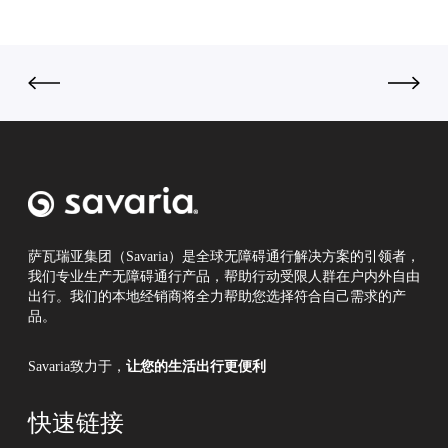
瑞
方
再
亚
案
落
！
亮
一
相
子
第
四
届
链
博
会
萨瓦瑞亚集团（Savaria）是全球无障碍通行解决方案的引领者，
我们专业生产无障碍通行产品，帮助行动受限人群在户内外自由
出行。我们的本地经销商将全力帮助您选择符合自己需求的产
品。
Savaria致力于，
让您的生活出行更便利
快速链接