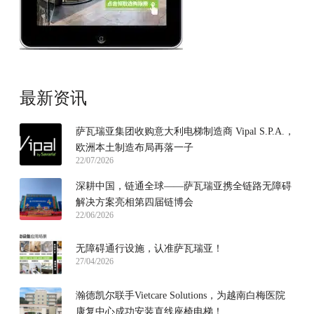
最新资讯
萨瓦瑞亚集团收购意大利电梯制造商 Vipal S.P.A.，
欧洲本土制造布局再落一子
22/07/2026
深耕中国，链通全球——萨瓦瑞亚携全链路无障碍
解决方案亮相第四届链博会
22/06/2026
无障碍通行设施，认准萨瓦瑞亚！
27/04/2026
瀚德凯尔联手Vietcare Solutions，为越南白梅医院
康复中心成功安装直线座椅电梯！