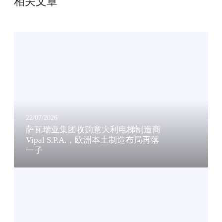
相关文章
萨
瓦
瑞
亚
集
团
收
购
22/07/2026
意
萨瓦瑞亚集团收购意大利电梯制造商
大
Vipal S.P.A.，欧洲本土制造布局再落
一子
利
电
深
梯
耕
制
中
造
国
商
，
V