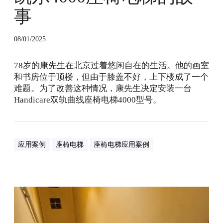
座
事
椅
电
08/01/2025
梯
的
故
78岁的康先生在北京过着悠闲自在的生活。他的画室
事
和书房位于顶楼，但由于膝盖不好，上下楼成了一个
难题。为了改善这种情况，康先生决定安装一台
Handicare双轨曲线座椅电梯4000型号。
应用案例
座椅电梯
座椅电梯应用案例
座
椅
电