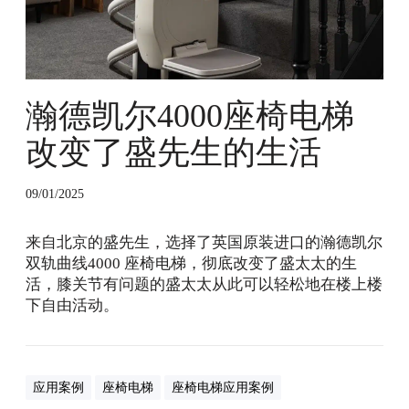
0
座
椅
电
梯
瀚德凯尔4000座椅电梯
改
变
改变了盛先生的生活
了
盛
09/01/2025
先
生
的
来自北京的盛先生，选择了英国原装进口的瀚德凯尔
生
双轨曲线4000 座椅电梯，彻底改变了盛太太的生
活
活，膝关节有问题的盛太太从此可以轻松地在楼上楼
下自由活动。
应用案例
座椅电梯
座椅电梯应用案例