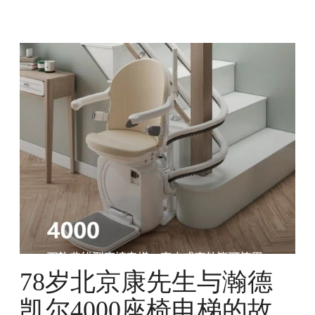
7
8
岁
北
京
康
先
生
与
瀚
德
凯
尔
4
78岁北京康先生与瀚德
0
0
凯尔4000座椅电梯的故
0