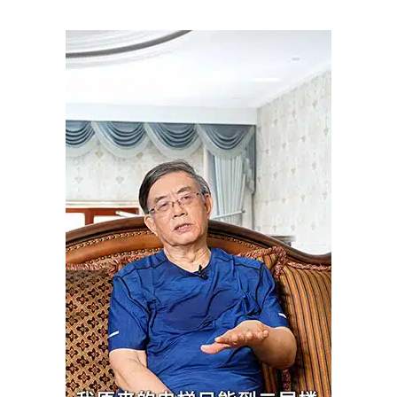
做
足
功
课
后
，
为
什
么
他
还
是
选
择
了
瀚
德
凯