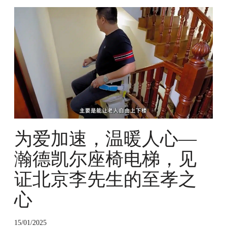
为
爱
加
速
，
温
暖
人
心
—
瀚
为爱加速，温暖人心—
德
凯
瀚德凯尔座椅电梯，见
尔
证北京李先生的至孝之
座
椅
心
电
梯
，
15/01/2025