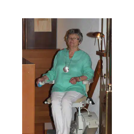
座
椅
电
梯
让
玛
格
丽
特
在
德
国
百
年
老
宅
上