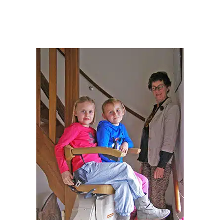
座
椅
电
梯
让
心
脏
病
用
户
实
现
上
下
楼