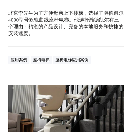
见
证
北京李先生为了方便母亲上下楼梯，选择了瀚德凯尔
北
4000型号双轨曲线座椅电梯。他选择瀚德凯尔有三
京
个理由：精湛的产品设计、完备的本地服务和快捷的
李
安装速度。
先
生
的
至
应用案例
座椅电梯
座椅电梯应用案例
孝
之
心
瀚
德
凯
尔
4
0
0