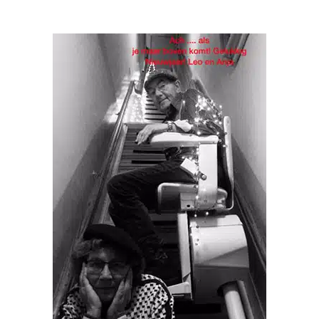
来
自
荷
兰
的
L
e
o
与
瀚
德
凯
尔
座
椅
电
梯