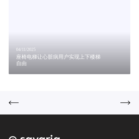
座
越
电
椅
南
梯
电
白
让
梯
梅
心
开
医
脏
创
院
病
性
康
用
解
04/11/2025
复
户
座椅电梯让心脏病用户实现上下楼梯
决
中
自由
实
方
心
现
案
成
上
保
功
下
护
安
楼
世
装
梯
界
直
自
文
线
由
化
座
遗
椅
产
电
梯