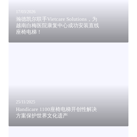
V
i
17/03/2026
e
瀚德凯尔联手Vietcare Solutions，为
t
越南白梅医院康复中心成功安装直线
座椅电梯！
c
a
H
r
a
e
n
S
d
o
i
l
c
u
a
t
r
i
e
o
25/11/2025
1
Handicare 1100座椅电梯开创性解决
n
方案保护世界文化遗产
1
s
0
，
座
0
为
椅