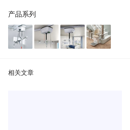
产品系列
相关文章
瀚
德
凯
尔
联
手