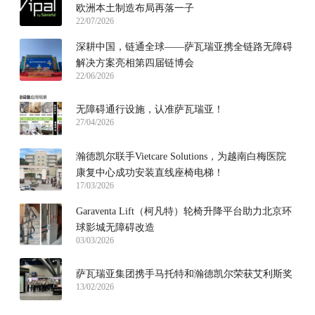
欧洲本土制造布局再落一子
22/07/2026
深耕中国，链通全球——萨瓦瑞亚携全链路无障碍
解决方案亮相第四届链博会
22/06/2026
无障碍通行设施，认准萨瓦瑞亚！
27/04/2026
瀚德凯尔联手Vietcare Solutions，为越南白梅医院
康复中心成功安装直线座椅电梯！
17/03/2026
Garaventa Lift（柯凡特）轮椅升降平台助力北京环
球影城无障碍改造
03/03/2026
萨瓦瑞亚集团携手马托特和瀚德凯尔荣获艾利斯奖
13/02/2026