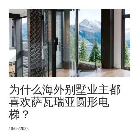
为
什
么
海
外
别
墅
业
主
都
喜
为什么海外别墅业主都
欢
萨
喜欢萨瓦瑞亚圆形电
瓦
梯？
瑞
亚
圆
18/03/2025
形