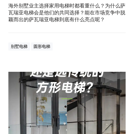
电
海外别墅业主选择家用电梯时都看重什么？为什么萨
梯
瓦瑞亚电梯会是他们的共同选择？能在市场竞争中脱
？
颖而出的萨瓦瑞亚电梯到底有什么亮点呢？
别墅电梯
圆形电梯
选
圆
形
电
梯
还
是
选
传