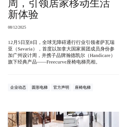
周，引领居家移动生活
椅
电
新体验
梯
首
展
08/12/2025
广
州
12月5日至8日，全球无障碍通行行业引领者萨瓦瑞
设
亚（Savaria），首度以加拿大国家展团成员身份参
计
加广州设计周，并携子品牌瀚德凯尔（Handicare）
周
旗下经典产品——Freecurve座椅电梯亮相。
，
引
领
居
企业动态
圆形电梯
官方声明
座椅电梯
家
移
动
生
装
活
圆
新