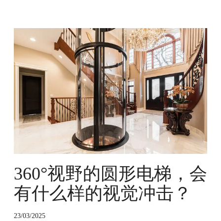
3
6
0
°
视
野
的
圆
形
电
梯
，
360°视野的圆形电梯，会
会
有
有什么样的视觉冲击？
什
么
样
23/03/2025