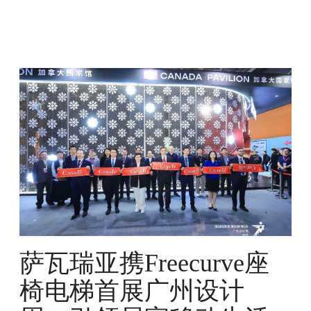
萨
瓦
瑞
亚
携
F
r
e
e
c
u
r
萨瓦瑞亚携Freecurve座
v
e
椅电梯首展广州设计
座