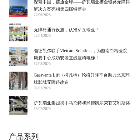
深耕中国，链通全球——萨瓦瑞亚携全链路无障碍
解决方案亮相第四届链博会
22/06/2026
无障碍通行设施，认准萨瓦瑞亚！
27/04/2026
瀚德凯尔联手Vietcare Solutions，为越南白梅医院
康复中心成功安装直线座椅电梯！
17/03/2026
Garaventa Lift（柯凡特）轮椅升降平台助力北京环
球影城无障碍改造
03/03/2026
萨瓦瑞亚集团携手马托特和瀚德凯尔荣获艾利斯奖
13/02/2026
产品系列