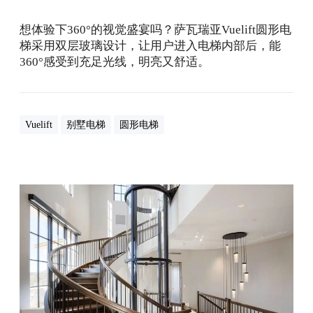
的
视
想体验下360°的视觉盛宴吗？萨瓦瑞亚Vuelift圆形电
觉
梯采用双层玻璃设计，让用户进入电梯内部后，能
冲
360°感受到充足光线，明亮又舒适。
击
？
Vuelift
别墅电梯
圆形电梯
什
么
样
的
楼
梯
类
型