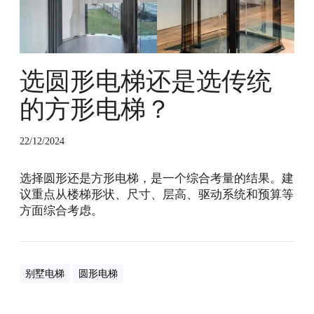
统
的
方
形
电
选圆形电梯还是选传统
梯
的方形电梯？
？
22/12/2024
选择圆形还是方形电梯，是一个综合考量的结果。建
议重点从楼梯形状、尺寸、层高、驱动系统和预算等
方面综合考虑。
别墅电梯
圆形电梯