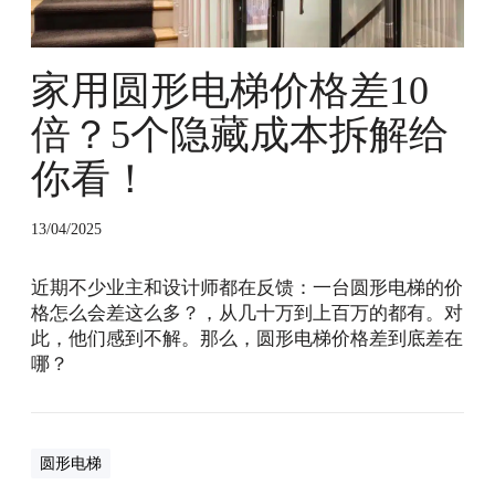
倍
？
5
家用圆形电梯价格差10
个
倍？5个隐藏成本拆解给
隐
藏
你看！
成
本
拆
13/04/2025
解
给
近期不少业主和设计师都在反馈：一台圆形电梯的价
你
格怎么会差这么多？，从几十万到上百万的都有。对
看
此，他们感到不解。那么，圆形电梯价格差到底差在
！
哪？
圆形电梯