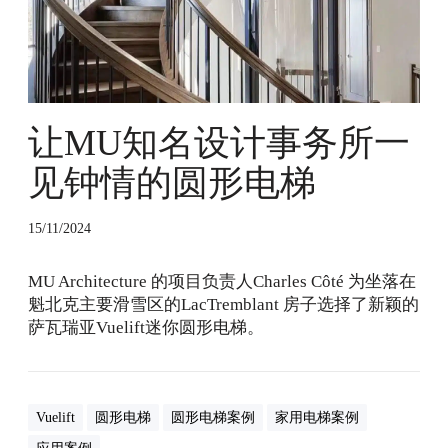
设
计
事
务
所
一
让MU知名设计事务所一
见
钟
见钟情的圆形电梯
情
的
15/11/2024
圆
形
MU Architecture 的项目负责人Charles Côté 为坐落在
电
魁北克主要滑雪区的LacTremblant 房子选择了新颖的
梯
萨瓦瑞亚Vuelift迷你圆形电梯。
Vuelift
圆形电梯
圆形电梯案例
家用电梯案例