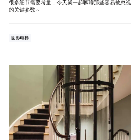
很多细节需要考量，今天就一起聊聊那些容易被忽视
的关键参数～
圆形电梯
家
用
圆
形
电
梯
价
格
差
1
0