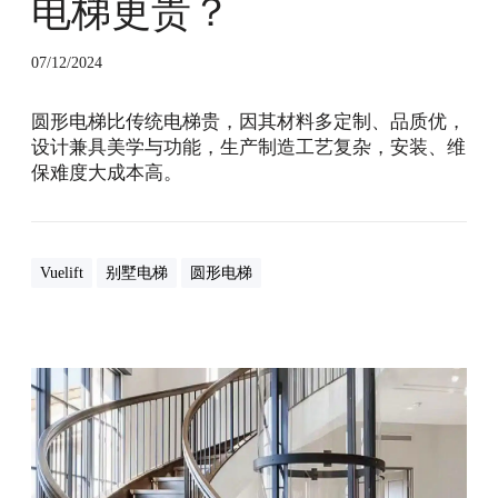
电梯更贵？
贵
？
07/12/2024
圆形电梯比传统电梯贵，因其材料多定制、品质优，
设计兼具美学与功能，生产制造工艺复杂，安装、维
保难度大成本高。
Vuelift
别墅电梯
圆形电梯
让
M
U
知
名