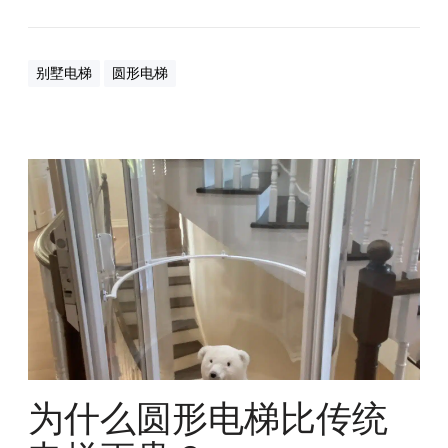
别墅电梯
圆形电梯
为
什
么
圆
形
电
梯
比
传
统
电
为什么圆形电梯比传统
梯
更