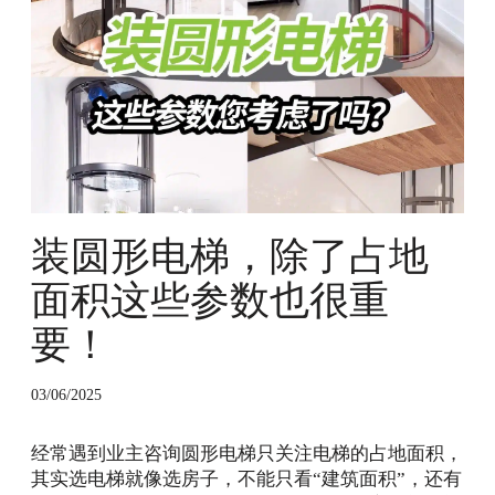
形
体
电
验
梯
，
除
了
占
地
面
积
装圆形电梯，除了占地
这
些
面积这些参数也很重
参
数
要！
也
很
03/06/2025
重
要
经常遇到业主咨询圆形电梯只关注电梯的占地面积，
！
其实选电梯就像选房子，不能只看“建筑面积”，还有