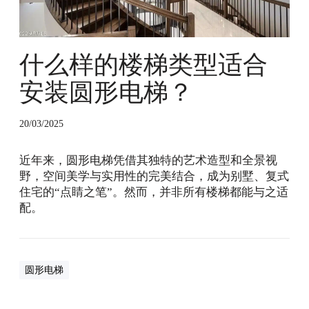
适
合
安
装
什么样的楼梯类型适合
圆
安装圆形电梯？
形
电
梯
20/03/2025
？
近年来，圆形电梯凭借其独特的艺术造型和全景视
野，空间美学与实用性的完美结合，成为别墅、复式
住宅的“点睛之笔”。然而，并非所有楼梯都能与之适
配。
圆形电梯