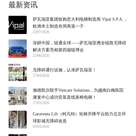
最新资讯
萨瓦瑞亚集团收购意大利电梯制造商 Vipal S.P.A.，
欧洲本土制造布局再落一子
22/07/2026
深耕中国，链通全球——萨瓦瑞亚携全链路无障碍
解决方案亮相第四届链博会
22/06/2026
无障碍通行设施，认准萨瓦瑞亚！
27/04/2026
瀚德凯尔联手Vietcare Solutions，为越南白梅医院
康复中心成功安装直线座椅电梯！
17/03/2026
Garaventa Lift（柯凡特）轮椅升降平台助力北京环
球影城无障碍改造
03/03/2026