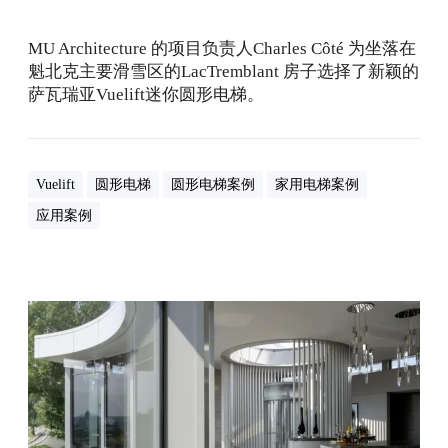
圆
形
MU Architecture 的项目负责人Charles Côté 为坐落在
电
魁北克主要滑雪区的LacTremblant 房子选择了新颖的
梯
萨瓦瑞亚Vuelift迷你圆形电梯。
Vuelift
圆形电梯
圆形电梯案例
家用电梯案例
应用案例
当
V
u
e
l
i