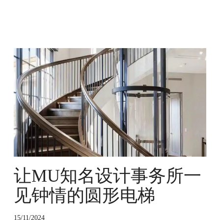
让
M
U
知
名
设
计
事
务
所
一
让MU知名设计事务所一
见
钟
见钟情的圆形电梯
情
的
15/11/2024