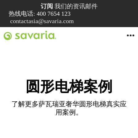
订阅
我们的资讯邮件
热线电话: 400 7654 123
contactasia@savaria.com
O
p
e
n
M
e
n
u
圆形电梯案例
了解更多萨瓦瑞亚奢华圆形电梯真实应
用案例。