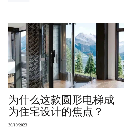
宅
为
什
么
这
款
圆
形
电
梯
成
为
为什么这款圆形电梯成
住
宅
为住宅设计的焦点？
设
计
30/10/2023
的