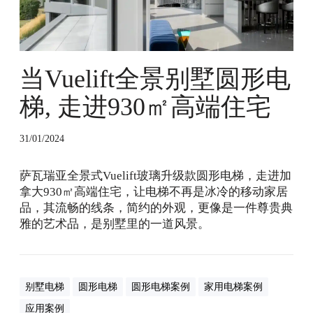
f
t
全
景
别
当Vuelift全景别墅圆形电
墅
圆
梯, 走进930㎡高端住宅
形
电
31/01/2024
梯
,
萨瓦瑞亚全景式Vuelift玻璃升级款圆形电梯，走进加
走
拿大930㎡高端住宅，让电梯不再是冰冷的移动家居
进
品，其流畅的线条，简约的外观，更像是一件尊贵典
9
雅的艺术品，是别墅里的一道风景。
3
0
㎡
高
别墅电梯
圆形电梯
圆形电梯案例
家用电梯案例
端
住
应用案例