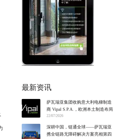
身
最新资讯
萨瓦瑞亚集团收购意大利电梯制造
商 Vipal S.P.A.，欧洲本土制造布局
及
22/07/2026
再落一子
深耕中国，链通全球——萨瓦瑞亚
力
携全链路无障碍解决方案亮相第四