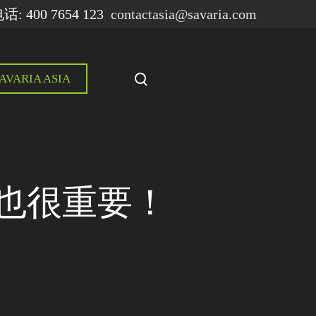
: 400 7654 123
contactasia@savaria.com
T
AVARIA ASIA
o
g
g
l
e
s
也很重要！
e
a
r
c
h
m
o
d