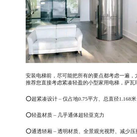
安装电梯前，尽可能把所有的要点都考虑一遍，
推荐您直接考虑紧凑轻盈的小型家用电梯，萨瓦瑞亚
⭕️超紧凑设计 – 仅占地0.75平方、总直径1.168米
⭕️轻盈材质 – 几乎通体超轻亚克力
⭕️通透轿厢 – 透明材质、全景观光视野、减少压