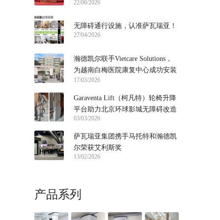
22/06/2026
届链博会
无障碍通行设施，认准萨瓦瑞亚！
27/04/2026
瀚德凯尔联手Vietcare Solutions，
为越南白梅医院康复中心成功安装
17/03/2026
直线座椅电梯！
Garaventa Lift（柯凡特）轮椅升降
平台助力北京环球影城无障碍改造
03/03/2026
萨瓦瑞亚集团携手马托特和瀚德凯
尔荣获艾利斯奖
13/02/2026
产品系列