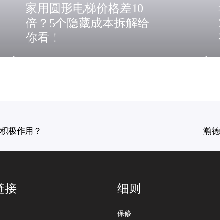
隐
么
家用圆形电梯价格差10
藏
样
倍？5个隐藏成本拆解给
成
的
本
视
你看！
拆
觉
解
冲
给
击
你
？
看
！
积极作用？
瀚德
链接
细则
保修