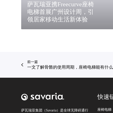
椅
萨瓦瑞亚携Freecurve座椅
电
电梯首展广州设计周，引
梯
首
领居家移动生活新体验
展
广
州
设
计
周
，
前一篇
引
一文了解骨骼的使用周期，座椅电梯能有什么
领
居
家
移
动
快速
生
活
座椅电梯
新
萨瓦瑞亚集团（Savaria）是全球无障碍通行