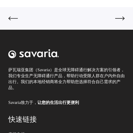
装
居
阵
座
美
营
椅
感
电
？
梯
！
萨瓦瑞亚集团（Savaria）是全球无障碍通行解决方案的引领者，
我们专业生产无障碍通行产品，帮助行动受限人群在户内外自由
出行。我们的本地经销商将全力帮助您选择符合自己需求的产
品。
Savaria致力于，
让您的生活出行更便利
快速链接