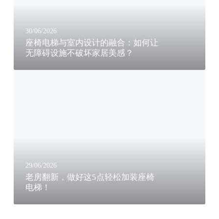
内
元
设
：
计
萨
30/06/2026
的
座椅电梯与室内设计的融合：如何让
瓦
无障碍设施不破坏家居美感？
融
瑞
合
亚
老
：
集
房
如
团
翻
何
凭
新
让
百
，
无
年
做
障
积
好
碍
淀
这
设
稳
5
施
29/06/2026
居
点
老房翻新，做好这5点轻松加装座椅
不
行
电梯！
轻
破
业
松
坏
核
加
家
心