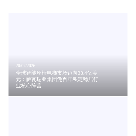
全
球
智
能
座
椅
电
梯
20/07/2026
市
全球智能座椅电梯市场迈向38.4亿美
场
元：萨瓦瑞亚集团凭百年积淀稳居行
业核心阵营
迈
向
座
3
椅
8
电
.
梯
4
与
亿
室
美