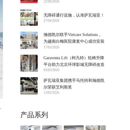
22/06/2026
届链博会
无障碍通行设施，认准萨瓦瑞亚！
27/04/2026
瀚德凯尔联手Vietcare Solutions，
为越南白梅医院康复中心成功安装
17/03/2026
直线座椅电梯！
Garaventa Lift（柯凡特）轮椅升降
平台助力北京环球影城无障碍改造
03/03/2026
萨瓦瑞亚集团携手马托特和瀚德凯
尔荣获艾利斯奖
13/02/2026
万
产品系列