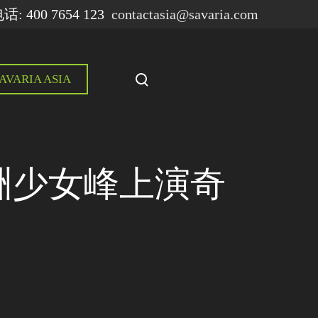
: 400 7654 123
contactasia@savaria.com
T
AVARIA ASIA
o
g
g
l
e
欧洲少女峰上演奇
s
e
a
r
c
h
m
o
d