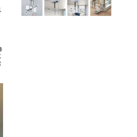
以
峰
艺
索