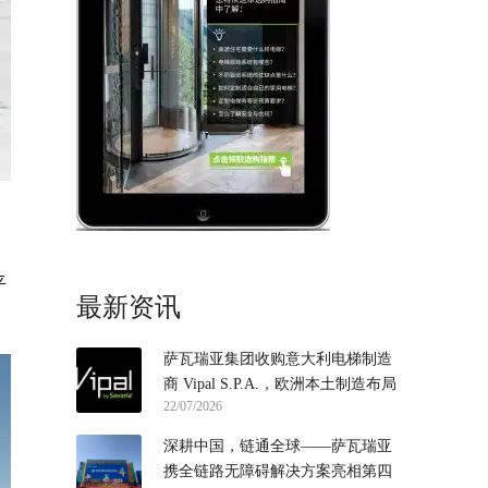
平
最新资讯
萨瓦瑞亚集团收购意大利电梯制造
商 Vipal S.P.A.，欧洲本土制造布局
22/07/2026
再落一子
深耕中国，链通全球——萨瓦瑞亚
携全链路无障碍解决方案亮相第四