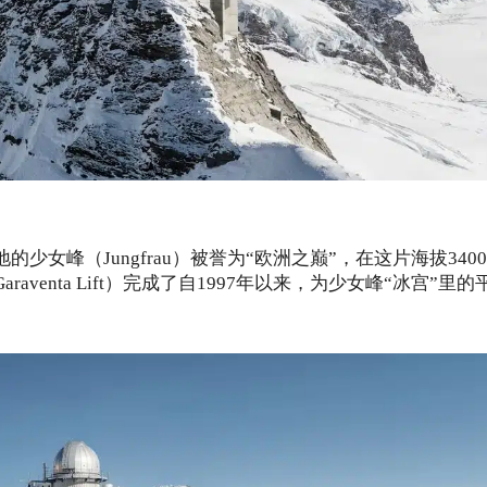
女峰（Jungfrau）被誉为“欧洲之巅”，在这片海拔3400
enta Lift）完成了自1997年以来，为少女峰“冰宫”里的