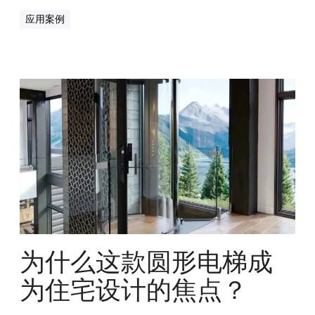
应用案例
为
什
么
这
款
圆
形
电
梯
成
为
为什么这款圆形电梯成
住
宅
为住宅设计的焦点？
设
计