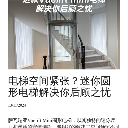
空
间
紧
张
？
迷
你
圆
形
电
梯
解
电梯空间紧张？迷你圆
决
形电梯解决你后顾之忧
你
后
顾
13/11/2024
之
忧
萨瓦瑞亚Vuelift Mini圆形电梯，以其独特的迷你尺
寸和灵活的安装选项，能很好的解决了空间预留不足