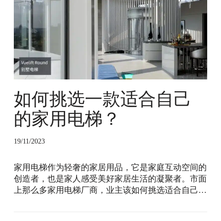
一
款
适
合
自
己
的
家
用
如何挑选一款适合自己
电
的家用电梯？
梯
？
19/11/2023
家用电梯作为轻奢的家居用品，它是家庭互动空间的
创造者，也是家人感受美好家居生活的凝聚者。市面
上那么多家用电梯厂商，业主该如何挑选适合自己…