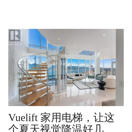
V
u
e
l
i
f
t
家
用
电
梯
，
让
Vuelift 家用电梯，让这
这
个夏天视觉降温好几
个