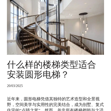
么
样
的
楼
梯
类
型
适
合
安
装
什么样的楼梯类型适合
圆
安装圆形电梯？
形
电
梯
20/03/2025
？
近年来，圆形电梯凭借其独特的艺术造型和全景视
野，空间美学与实用性的完美结合，成为别墅、复式
住宅的“点睛之笔”。然而，并非所有楼梯都能与之适