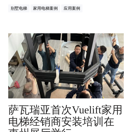
别墅电梯
家用电梯案例
应用案例
萨
瓦
瑞
亚
首
次
V
u
e
l
i
萨瓦瑞亚首次Vuelift家用
f
t
电梯经销商安装培训在
家
用