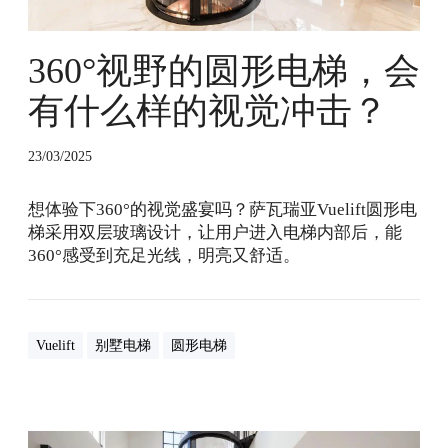
梯
，
360°视野的圆形电梯，会
会
有
有什么样的视觉冲击？
什
么
样
23/03/2025
的
视
想体验下360°的视觉盛宴吗？萨瓦瑞亚Vuelift圆形电
觉
梯采用双层玻璃设计，让用户进入电梯内部后，能
冲
360°感受到充足光线，明亮又舒适。
击
？
Vuelift
别墅电梯
圆形电梯
什