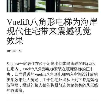
电
梯
为
海
Vuelift八角形电梯为海岸
岸
现代住宅带来震撼视觉
现
代
效果
住
宅
带
18/01/2024
来
震
Salebra一家居住在位于沿博卡切加湾海岸的现代化
撼
住宅内，Vuelift八角形电梯安装在蜿蜒楼梯的正中
视
央，四面通透的Vuelift八角形电梯融入空间设计后的
觉
美学效果让人沉迷，由于住宅外墙从上到下都是落地
效
玻璃墙，经过的路人都能将眼前这美轮美奂的风景线
果
尽收眼底。