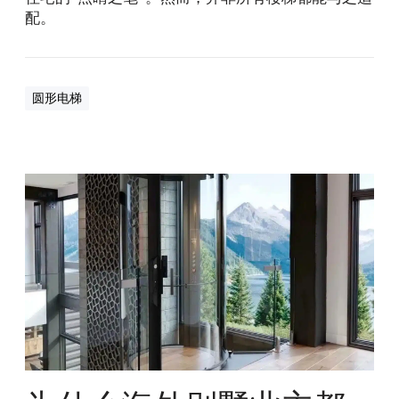
配。
圆形电梯
为
什
么
海
外
别
墅
业
主
都
喜