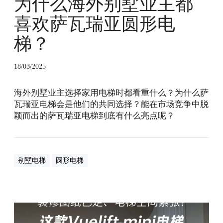
为什么海外别墅业主都
欢
萨
喜欢萨瓦瑞亚圆形电
瓦
梯？
瑞
亚
圆
18/03/2025
形
电
海外别墅业主选择家用电梯时都看重什么？为什么萨
梯
瓦瑞亚电梯会是他们的共同选择？能在市场竞争中脱
？
颖而出的萨瓦瑞亚电梯到底有什么亮点呢？
别墅电梯
圆形电梯
电
梯