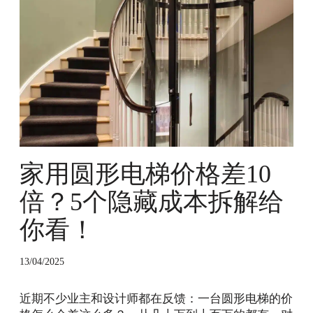
形
电
梯
价
格
差
1
0
倍
？
5
家用圆形电梯价格差10
个
倍？5个隐藏成本拆解给
隐
藏
你看！
成
本
拆
13/04/2025
解
给
近期不少业主和设计师都在反馈：一台圆形电梯的价
你