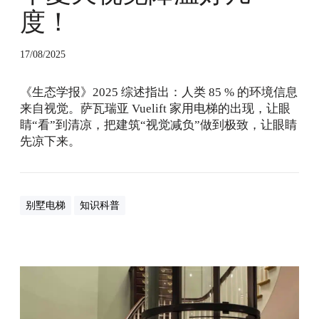
夏
度！
天
视
觉
17/08/2025
降
温
《生态学报》2025 综述指出：人类 85 % 的环境信息
好
来自视觉。萨瓦瑞亚 Vuelift 家用电梯的出现，让眼
几
睛“看”到清凉，把建筑“视觉减负”做到极致，让眼睛
度
先凉下来。
！
别墅电梯
知识科普
家
用
圆