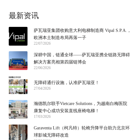
最新资讯
萨瓦瑞亚集团收购意大利电梯制造商 Vipal S.P.A.，
欧洲本土制造布局再落一子
22/07/2026
深耕中国，链通全球——萨瓦瑞亚携全链路无障碍
解决方案亮相第四届链博会
22/06/2026
无障碍通行设施，认准萨瓦瑞亚！
27/04/2026
瀚德凯尔联手Vietcare Solutions，为越南白梅医院
康复中心成功安装直线座椅电梯！
17/03/2026
Garaventa Lift（柯凡特）轮椅升降平台助力北京环
球影城无障碍改造