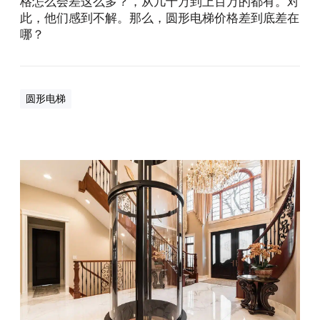
格怎么会差这么多？，从几十万到上百万的都有。对
看
此，他们感到不解。那么，圆形电梯价格差到底差在
！
哪？
圆形电梯
3
6
0
°
视
野
的
圆
形
电