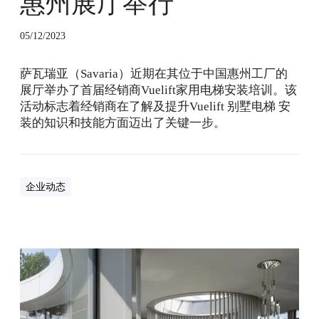
惠州展厅举行
电
梯
05/12/2023
经
销
萨瓦瑞亚（Savaria）近期在其位于中国惠州工厂的
商
展厅举办了首届经销商Vuelift家用电梯安装培训。该
安
活动标志着经销商在了解及提升Vuelift 别墅电梯 安
装
装的知识和技能方面迈出了关键一步。
培
训
在
惠
企业动态
州
展
厅
举
如
行
何
挑
选