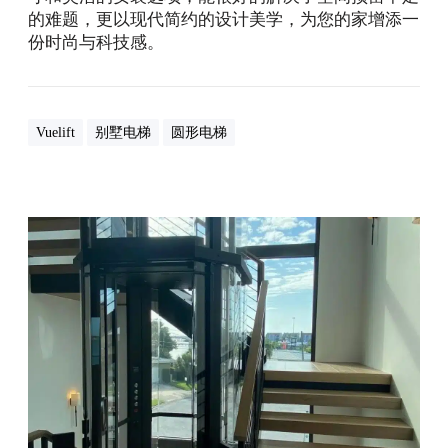
的难题，更以现代简约的设计美学，为您的家增添一
份时尚与科技感。
Vuelift
别墅电梯
圆形电梯
V
u
e
l
i
f
t
八
角
形