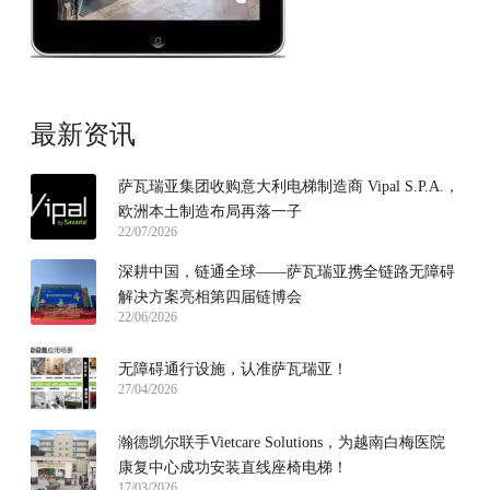
最新资讯
萨瓦瑞亚集团收购意大利电梯制造商 Vipal S.P.A.，
欧洲本土制造布局再落一子
22/07/2026
深耕中国，链通全球——萨瓦瑞亚携全链路无障碍
解决方案亮相第四届链博会
22/06/2026
无障碍通行设施，认准萨瓦瑞亚！
27/04/2026
瀚德凯尔联手Vietcare Solutions，为越南白梅医院
康复中心成功安装直线座椅电梯！
17/03/2026