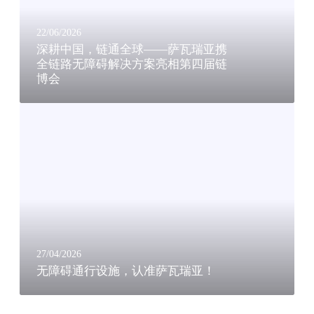
通
p
全
a
22/06/2026
球
l
深耕中国，链通全球——萨瓦瑞亚携
—
全链路无障碍解决方案亮相第四届链
S
博会
—
.
萨
P
无
瓦
.
障
瑞
A
碍
亚
.
通
携
，
行
全
欧
设
链
洲
施
路
本
，
无
土
认
障
制
准
27/04/2026
碍
造
无障碍通行设施，认准萨瓦瑞亚！
萨
解
布
瓦
决
局
瑞
方
再