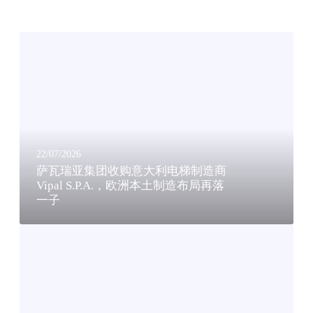
萨
瓦
瑞
亚
集
团
收
购
22/07/2026
意
萨瓦瑞亚集团收购意大利电梯制造商
大
Vipal S.P.A.，欧洲本土制造布局再落
一子
利
电
深
梯
耕
制
中
造
国
商
，
V
链
i