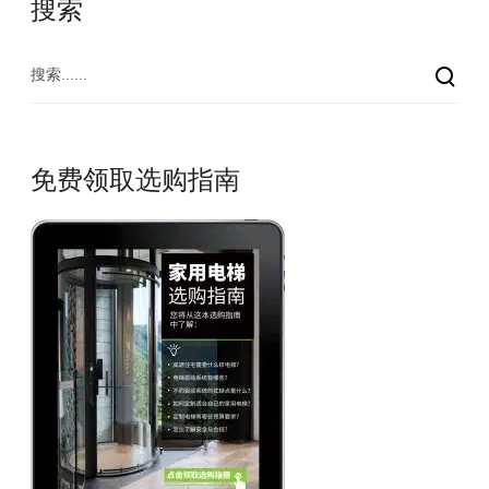
搜索
免费领取选购指南