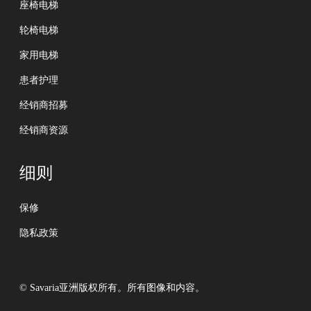
座椅电梯
轮椅电梯
家用电梯
患者护理
经销商招募
经销商资源
细则
保修
隐私政策
© Savaria亚洲版权所有。所有图像和内容。