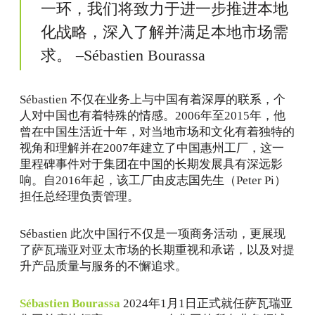
一环，我们将致力于进一步推进本地
化战略，深入了解并满足本地市场需
求。 –Sébastien Bourassa
Sébastien 不仅在业务上与中国有着深厚的联系，个
人对中国也有着特殊的情感。2006年至2015年，他
曾在中国生活近十年，对当地市场和文化有着独特的
视角和理解并在2007年建立了中国惠州工厂，这一
里程碑事件对于集团在中国的长期发展具有深远影
响。自2016年起，该工厂由皮志国先生（Peter Pi）
担任总经理负责管理。
Sébastien 此次中国行不仅是一项商务活动，更展现
了萨瓦瑞亚对亚太市场的长期重视和承诺，以及对提
升产品质量与服务的不懈追求。
Sébastien Bourassa
2024年1月1日正式就任萨瓦瑞亚