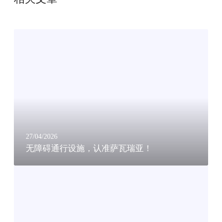
无
障
碍
通
行
设
施
，
认
准
27/04/2026
无障碍通行设施，认准萨瓦瑞亚！
萨
瓦
视
瑞
频
亚
：
！
瀚
德