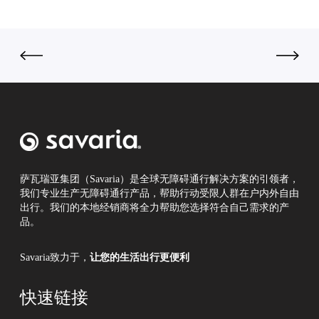
这
个
夏
天
视
觉
降
温
好
几
度
萨瓦瑞亚集团（Savaria）是全球无障碍通行解决方案的引领者，
我们专业生产无障碍通行产品，帮助行动受限人群在户内外自由
！
出行。我们的本地经销商将全力帮助您选择符合自己需求的产
品。
Savaria致力于，
让您的生活出行更便利
快速链接