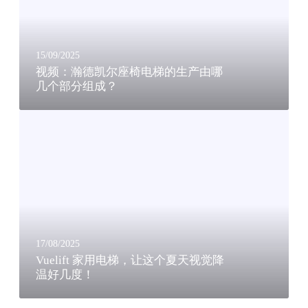
凯
尔
座
椅
15/09/2025
电
视频：瀚德凯尔座椅电梯的生产由哪
几个部分组成？
梯
的
V
生
u
产
e
由
l
哪
i
几
f
个
t
部
家
分
用
组
17/08/2025
电
Vuelift 家用电梯，让这个夏天视觉降
成
温好几度！
梯
？
，
让