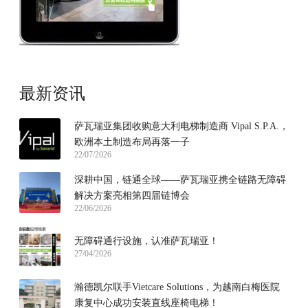
最新资讯
萨瓦瑞亚集团收购意大利电梯制造商 Vipal S.P.A.，
欧洲本土制造布局再落一子
22/07/2026
深耕中国，链通全球——萨瓦瑞亚携全链路无障碍
解决方案亮相第四届链博会
22/06/2026
无障碍通行设施，认准萨瓦瑞亚！
27/04/2026
瀚德凯尔联手Vietcare Solutions，为越南白梅医院
康复中心成功安装直线座椅电梯！