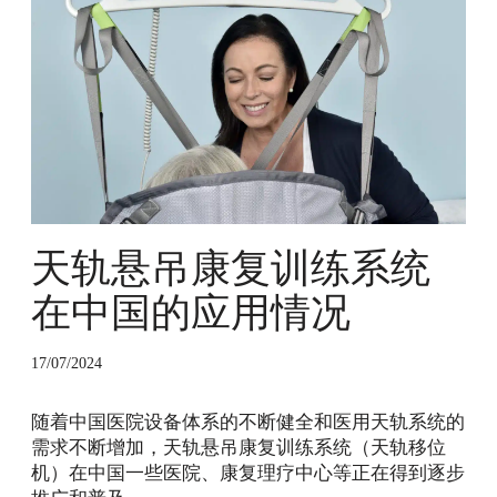
轨
悬
吊
康
复
训
练
系
统
在
天轨悬吊康复训练系统
中
国
在中国的应用情况
的
应
17/07/2024
用
情
随着中国医院设备体系的不断健全和医用天轨系统的
况
需求不断增加，天轨悬吊康复训练系统（天轨移位
机）在中国一些医院、康复理疗中心等正在得到逐步