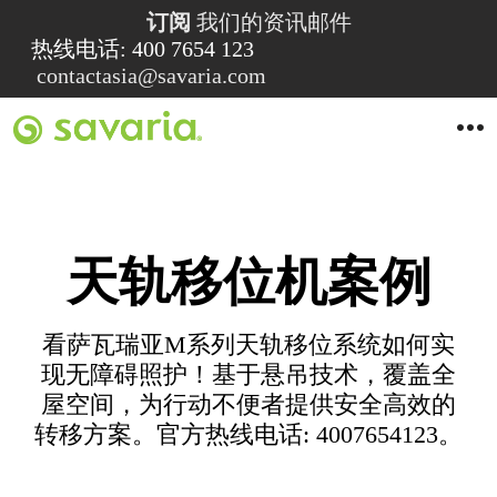
订阅
我们的资讯邮件
热线电话: 400 7654 123
contactasia@savaria.com
O
p
e
n
M
e
n
天轨移位机案例
u
看萨瓦瑞亚M系列天轨移位系统如何实
现无障碍照护！基于悬吊技术，覆盖全
屋空间，为行动不便者提供安全高效的
转移方案。官方热线电话: 4007654123。