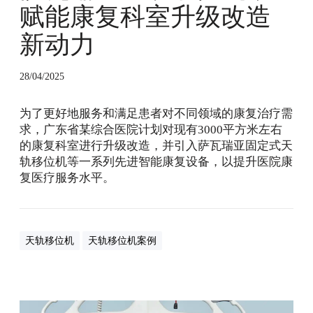
室
赋能康复科室升级改造
升
级
新动力
改
造
28/04/2025
新
动
为了更好地服务和满足患者对不同领域的康复治疗需
力
求，广东省某综合医院计划对现有3000平方米左右
的康复科室进行升级改造，并引入萨瓦瑞亚固定式天
轨移位机等一系列先进智能康复设备，以提升医院康
复医疗服务水平。
天轨移位机
天轨移位机案例
天