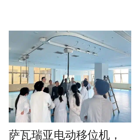
萨
瓦
瑞
亚
电
动
移
位
机
，
赋
能
康
复
萨瓦瑞亚电动移位机，
科