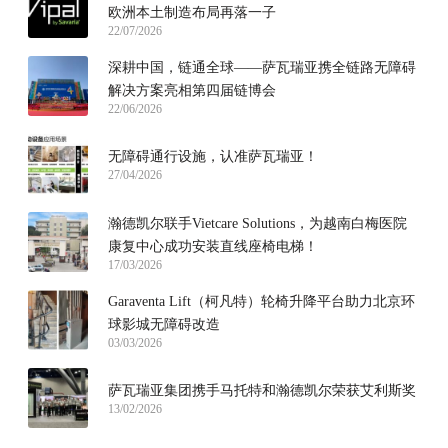
欧洲本土制造布局再落一子
22/07/2026
深耕中国，链通全球——萨瓦瑞亚携全链路无障碍
解决方案亮相第四届链博会
22/06/2026
无障碍通行设施，认准萨瓦瑞亚！
27/04/2026
瀚德凯尔联手Vietcare Solutions，为越南白梅医院
康复中心成功安装直线座椅电梯！
17/03/2026
Garaventa Lift（柯凡特）轮椅升降平台助力北京环
球影城无障碍改造
03/03/2026
萨瓦瑞亚集团携手马托特和瀚德凯尔荣获艾利斯奖
13/02/2026