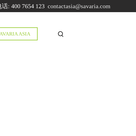
: 400 7654 123
contactasia@savaria.com
T
AVARIA ASIA
o
g
g
l
e
s
e
a
r
c
h
m
o
d