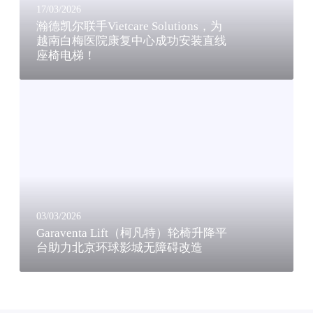
i
龄
17/03/2026
e
化
瀚德凯尔联手Vietcare Solutions，为
t
越南白梅医院康复中心成功安装直线
社
座椅电梯！
c
会
a
4
G
r
0
a
e
0
r
S
0
a
o
万
v
l
失
e
u
能
n
t
人
t
i
群
a
o
03/03/2026
L
Garaventa Lift（柯凡特）轮椅升降平
n
台助力北京环球影城无障碍改造
i
s
f
，
t
为
（
越
柯