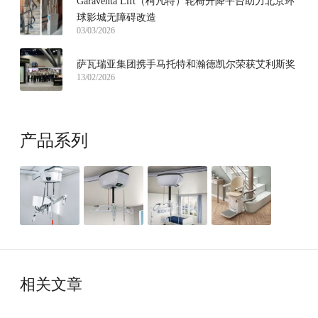
Garaventa Lift（柯凡特）轮椅升降平台助力北京环
球影城无障碍改造
03/03/2026
萨瓦瑞亚集团携手马托特和瀚德凯尔荣获艾利斯奖
13/02/2026
产品系列
相关文章