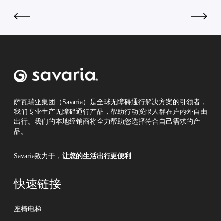
南
凡
白
特
梅
）
医
轮
院
椅
康
升
复
降
中
平
心
台
成
萨瓦瑞亚集团（Savaria）是全球无障碍通行解决方案的引领者，
我们专业生产无障碍通行产品，帮助行动受限人群在户内外自由
助
功
出行。我们的本地经销商将全力帮助您选择符合自己需求的产
力
安
品。
北
装
京
直
Savaria致力于，
让您的生活出行更便利
环
线
球
座
影
椅
快速链接
城
电
无
梯
座椅电梯
障
！