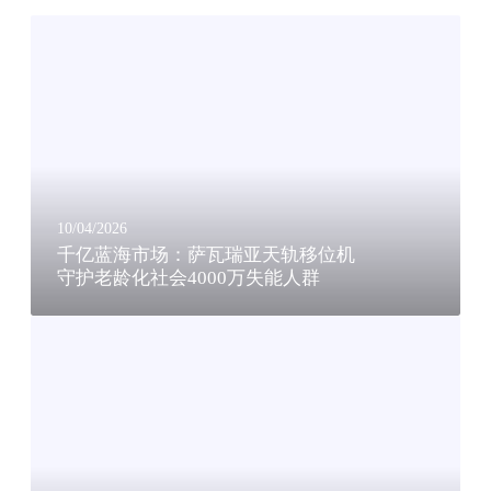
千
亿
蓝
海
市
场
：
萨
瓦
10/04/2026
瑞
千亿蓝海市场：萨瓦瑞亚天轨移位机
守护老龄化社会4000万失能人群
亚
天
瀚
轨
德
移
凯
位
尔
机
联
守
手
护
V
老